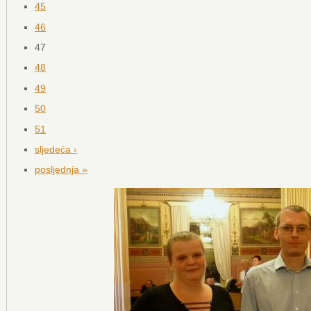
45
46
47
48
49
50
51
sljedeća ›
posljednja »