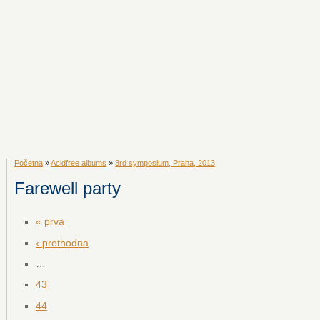
Početna
»
Acidfree albums
»
3rd symposium, Praha, 2013
Farewell party
« prva
‹ prethodna
…
43
44