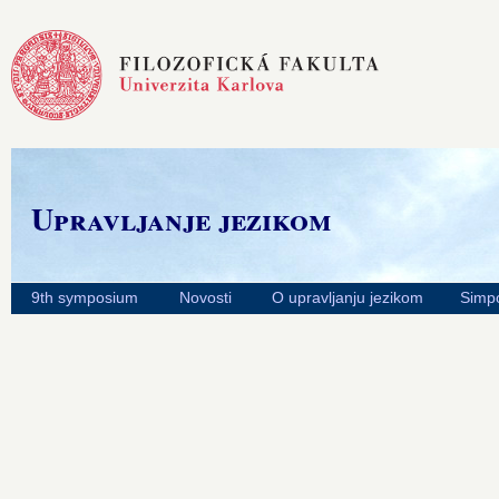
Upravljanje jezikom
9th symposium
Novosti
O upravljanju jezikom
Simpo