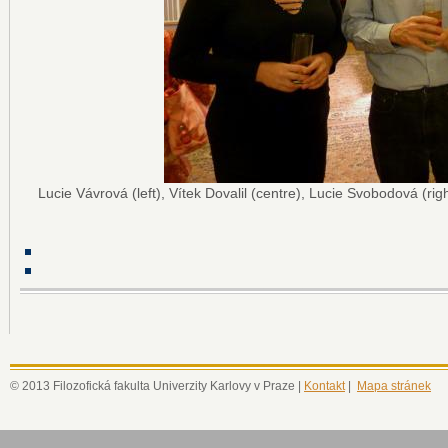
Lucie Vávrová (left), Vítek Dovalil (centre), Lucie Svobodová (righ
© 2013 Filozofická fakulta Univerzity Karlovy v Praze |
Kontakt
|
Mapa stránek