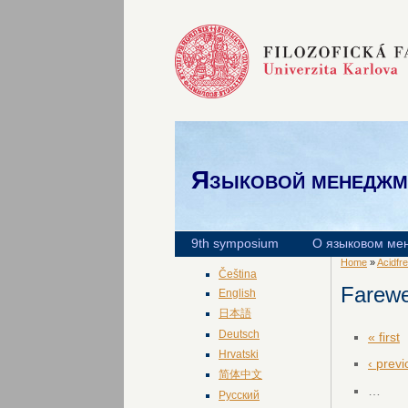
Языковой менеджм
9th symposium
О языковом ме
Home
»
Acidfr
Čeština
Farewe
English
日本語
Deutsch
« first
Hrvatski
‹ prev
简体中文
…
Русский