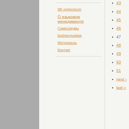
43
9th symposium
44
О языковом
45
менеджменте
46
Симпозиумы
Библиография
47
Материалы
48
Контакт
49
50
51
next ›
last »