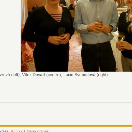
rová (left), Vítek Dovalil (centre), Lucie Svobodová (right)
 Praze |
Kontakt
|
Mapa stránek