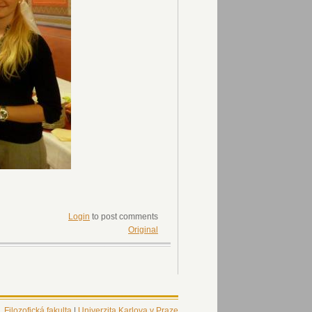
Login
to post comments
Original
Filozofická fakulta
|
Univerzita Karlova v Praze