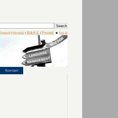
|
Deutsch
|
Hrvatski
|
简体中文
|
Русский
Log in
Контакт