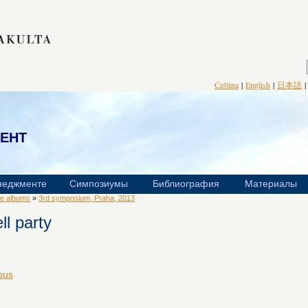
Čeština
|
English
|
日本語
ент
неджменте
Симпозиумы
Библиография
Материалы
ee albums
»
3rd symposium, Praha, 2013
ll party
ious