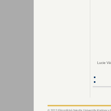
Lucie Váv
© 2013 Filozofická fakulta Univerzity Karlovy v