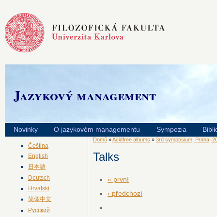
Jazykový management
Novinky
O jazykovém managementu
Sympozia
Bibli
Domů
»
Acidfree albums
»
3rd symposium, Praha, 2
Čeština
Talks
English
日本語
Deutsch
« první
Hrvatski
‹ předchozí
简体中文
…
Русский