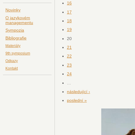
16
Novinky
17
O jazykovém
18
managementu
19
Sympozia
Bibliografie
20
Materiály
21
9th symposium
22
Odkazy
23
Kontakt
24
…
následující ›
poslední »