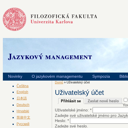
Jazykový management
Novinky
O jazykovém managementu
Sympozia
Bibli
Domů
» Uživatelský účet
Čeština
Uživatelský účet
English
日本語
Přihlásit se
Zaslat nové heslo
You
Deutsch
Uživatelské jméno:
*
Hrvatski
Zadejte své uživatelské jméno pro Jaz
简体中文
Heslo:
*
Русский
Zadejte své heslo.