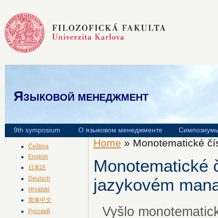
Языковой менеджмент
9th symposium
О языковом менеджменте
Симпозиум
Home
» Monotematické čí
Čeština
English
Monotematické č
日本語
Deutsch
jazykovém man
Hrvatski
简体中文
Vyšlo monotematick
Русский