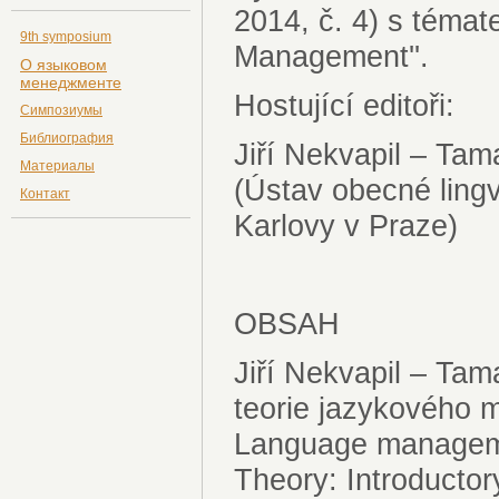
2014, č. 4) s tém
9th symposium
Management''.
О языковом
менеджменте
Hostující editoři:
Симпозиумы
Библиография
Jiří Nekvapil – T
Материалы
(Ústav obecné lingvi
Контакт
Karlovy v Praze)
OBSAH
Jiří Nekvapil – T
teorie jazykového
Language managem
Theory: Introducto