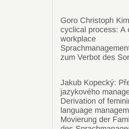
Goro Christoph Ki
cyclical process: A 
workplace
Sprachmanagement a
zum Verbot des Sor
Jakub Kopecký: Přec
jazykového manag
Derivation of femin
language manage
Movierung der Fami
des Sprachmanag