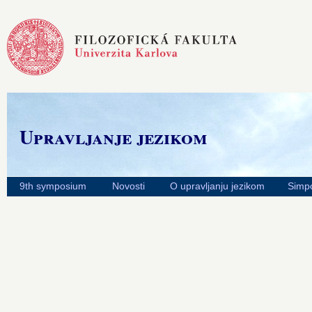
Upravljanje jezikom
9th symposium
Novosti
O upravljanju jezikom
Simpo