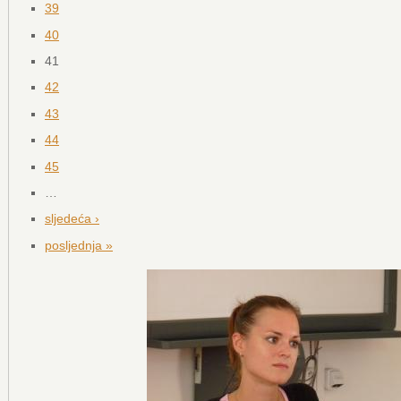
39
40
41
42
43
44
45
…
sljedeća ›
posljednja »