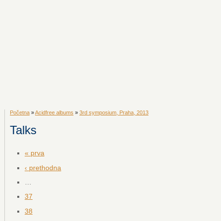
Početna
»
Acidfree albums
»
3rd symposium, Praha, 2013
Talks
« prva
‹ prethodna
…
37
38