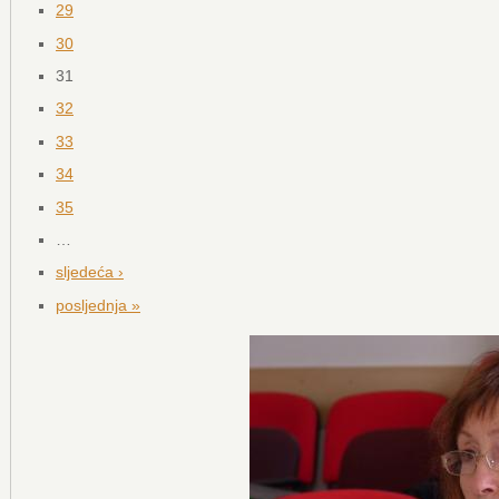
29
30
31
32
33
34
35
…
sljedeća ›
posljednja »