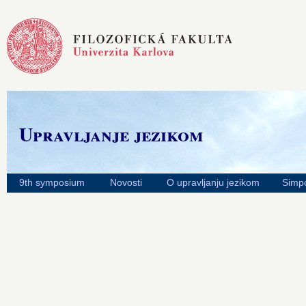
Upravljanje jezikom
9th symposium
Novosti
O upravljanju jezikom
Simpo