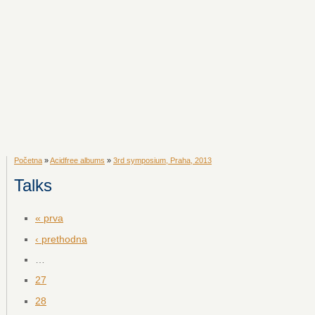
Početna
»
Acidfree albums
»
3rd symposium, Praha, 2013
Talks
« prva
‹ prethodna
…
27
28