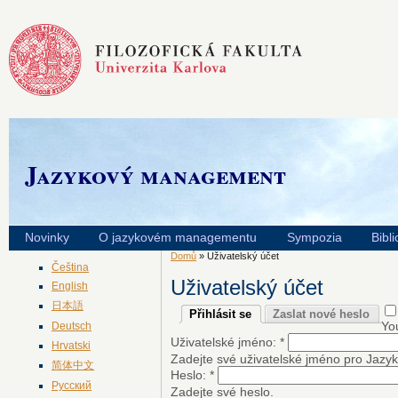
Jazykový management
Novinky
O jazykovém managementu
Sympozia
Bibli
Domů
» Uživatelský účet
Čeština
Uživatelský účet
English
日本語
Přihlásit se
Zaslat nové heslo
You
Deutsch
Uživatelské jméno:
*
Hrvatski
Zadejte své uživatelské jméno pro Jaz
简体中文
Heslo:
*
Русский
Zadejte své heslo.