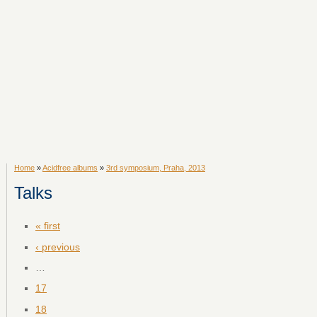
Home
»
Acidfree albums
»
3rd symposium, Praha, 2013
Talks
« first
‹ previous
…
17
18