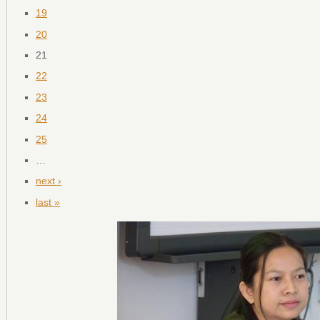
19
20
21
22
23
24
25
…
next ›
last »