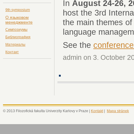
In
August 24-26, 2
9th symposium
host the 3rd Intern
О языковом
the main themes of 
менеджменте
language managem
Симпозиумы
Библиография
See the
conference
Материалы
Контакт
admin on 3. October 20
© 2013 Filozofická fakulta Univerzity Karlovy v Praze |
Kontakt
|
Mapa stránek