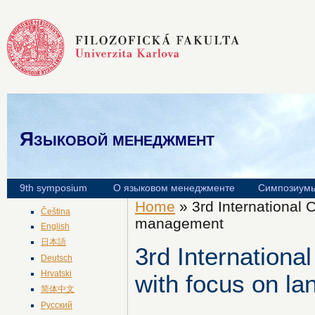
Языковой менеджмент
9th symposium
О языковом менеджменте
Симпозиум
Home
» 3rd International 
Čeština
management
English
日本語
3rd Internationa
Deutsch
Hrvatski
with focus on 
简体中文
Русский