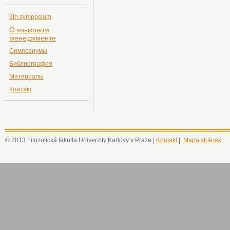
9th symposium
О языковом
менеджменте
Симпозиумы
Библиография
Материалы
Контакт
© 2013 Filozofická fakulta Univerzity Karlovy v Praze |
Kontakt
|
Mapa stránek