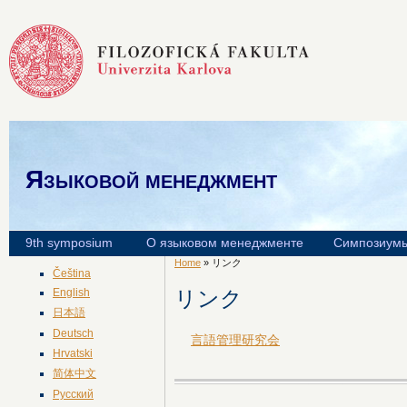
Языковой менеджмент
9th symposium
О языковом менеджменте
Симпозиум
Home
» リンク
Čeština
リンク
English
日本語
Deutsch
言語管理研究会
Hrvatski
简体中文
Русский