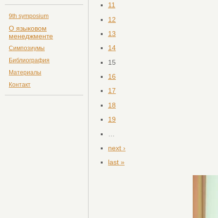
11
9th symposium
12
О языковом
13
менеджменте
14
Симпозиумы
Библиография
15
Материалы
16
Контакт
17
18
19
…
next ›
last »