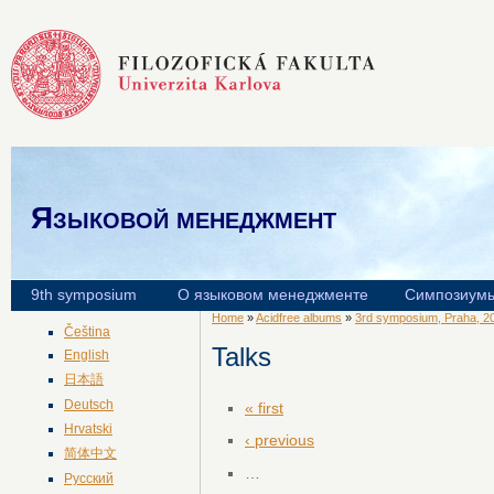
Языковой менеджмент
9th symposium
О языковом менеджменте
Симпозиум
Home
»
Acidfree albums
»
3rd symposium, Praha, 2
Čeština
Talks
English
日本語
Deutsch
« first
Hrvatski
‹ previous
简体中文
…
Русский