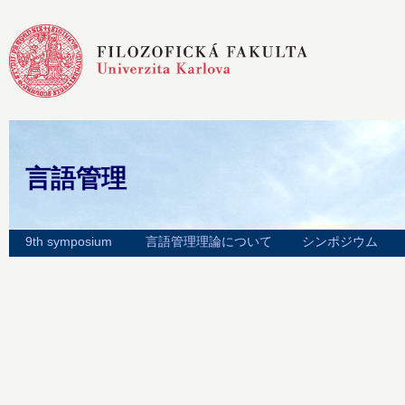
言語管理
9th symposium
言語管理理論について
シンポジウム