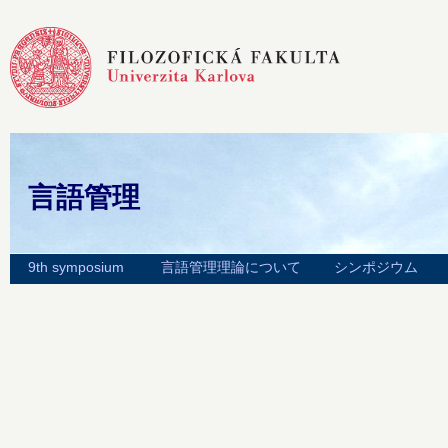
言語管理
9th symposium
言語管理理論について
シンポジウム